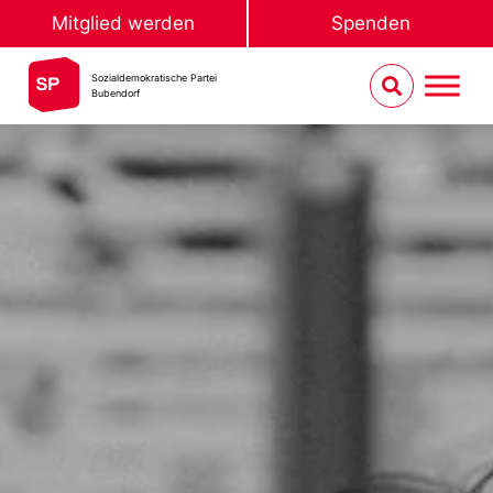
Mitglied werden
Spenden
Sozialdemokratische Partei
Bubendorf